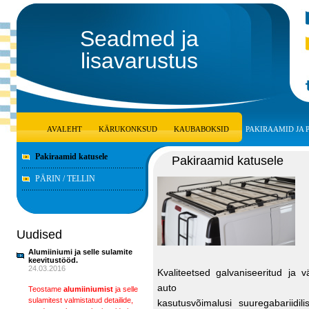
Seadmed ja
lisavarustus
AVALEHT
KÄRUKONKSUD
KAUBABOKSID
PAKIRAAMID JA
Pakiraamid katusele
Pakiraamid katusele
PÄRIN / TELLIN
Uudised
Alumiiniumi ja selle sulamite
keevitustööd.
24.03.2016
Kvaliteetsed galvaniseeritud ja 
auto
Teostame
alumiiniumist
ja selle
sulamitest valmistatud detailide,
kasutusvõimalusi suuregabariidili