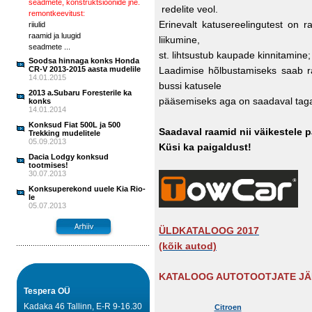
seadmete, konstruktsioonide jne.
redelite veol.
remontkeevitust:
Erinevalt katusereelingutest on 
riiulid
raamid ja luugid
liikumine,
seadmete ...
st. lihtsustub kaupade kinnitamine
Soodsa hinnaga konks Honda
CR-V 2013-2015 aasta mudelile
Laadimise hõlbustamiseks saab ra
14.01.2015
bussi katusele
2013 a.Subaru Foresterile ka
pääsemiseks aga on saadaval tagau
konks
14.01.2014
Konksud Fiat 500L ja 500
Saadaval raamid nii väikestele 
Trekking mudelitele
05.09.2013
Küsi ka paigaldust!
Dacia Lodgy konksud
tootmises!
30.07.2013
Konksuperekond uuele Kia Rio-
le
05.07.2013
ÜLDKATALOOG 2017
(kõik autod)
KATALOOG AUTOTOOTJATE JÄ
Tespera OÜ
Kadaka 46 Tallinn, E-R 9-16.30
Citroen