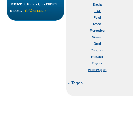
Telefon:
6180753, 56090929
Dacia
e-post:
info@tespera.ee
FIAT
Ford
Iveco
Mercedes
Nissan
Opel
Peugeot
Renault
Toyota
Volkswagen
« Tagasi