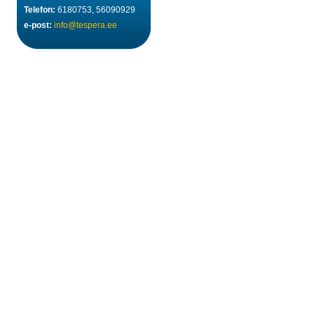
Telefon:
6180753, 56090929
e-post:
info@tespera.ee