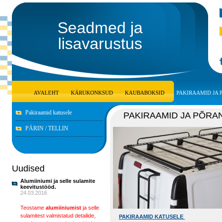
Seadmed ja
lisavarustus
AVALEHT
KÄRUKONKSUD
KAUBABOKSID
PAKIRAAMID JA
Pakiraamid katusele
PAKIRAAMID JA PÕRA
PÄRIN / TELLIN
Uudised
Alumiiniumi ja selle sulamite
keevitustööd.
24.03.2016
Teostame
alumiiniumist
ja selle
sulamitest valmistatud detailide,
PAKIRAAMID KATUSELE