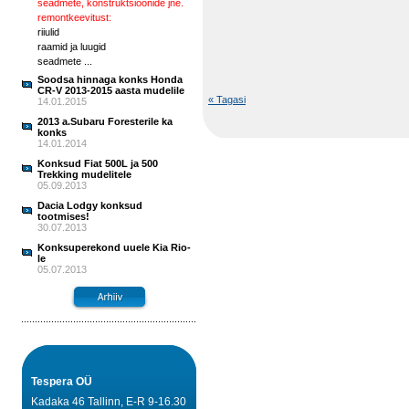
seadmete, konstruktsioonide jne.
remontkeevitust:
riiulid
raamid ja luugid
seadmete ...
Soodsa hinnaga konks Honda
CR-V 2013-2015 aasta mudelile
« Tagasi
14.01.2015
2013 a.Subaru Foresterile ka
konks
14.01.2014
Konksud Fiat 500L ja 500
Trekking mudelitele
05.09.2013
Dacia Lodgy konksud
tootmises!
30.07.2013
Konksuperekond uuele Kia Rio-
le
05.07.2013
Tespera OÜ
Kadaka 46 Tallinn, E-R 9-16.30