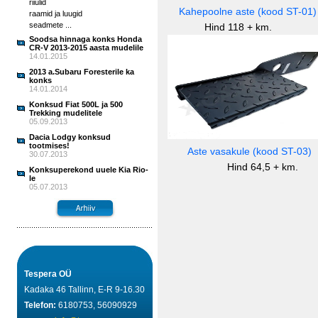
riiulid
Kahepoolne aste (kood ST-01
raamid ja luugid
seadmete ...
Hind 118 + km. 
Soodsa hinnaga konks Honda
CR-V 2013-2015 aasta mudelile
14.01.2015
2013 a.Subaru Foresterile ka
konks
14.01.2014
Konksud Fiat 500L ja 500
Trekking mudelitele
05.09.2013
Dacia Lodgy konksud
tootmises!
Aste vasakule (ko
30.07.2013
Hind 64,5
Konksuperekond uuele Kia Rio-
le
05.07.2013
Tespera OÜ
Kadaka 46 Tallinn, E-R 9-16.30
Telefon:
6180753, 56090929