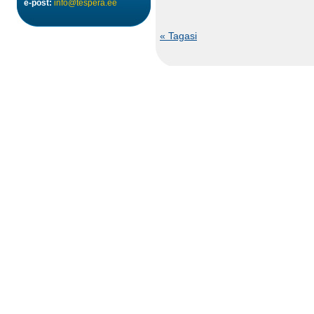
e-post:
info@tespera.ee
« Tagasi