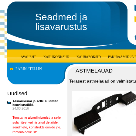
Seadmed ja
lisavarustus
AVALEHT
KÄRUKONKSUD
KAUBABOKSID
PAKIRAAMID JA
PÄRIN / TELLIN
ASTMELAUAD
Terasest astmelauad on valmistatud
Uudised
Alumiiniumi ja selle sulamite
keevitustööd.
24.03.2016
Teostame
alumiiniumist
ja selle
sulamitest valmistatud detailide,
seadmete, konstruktsioonide jne.
remontkeevitust: