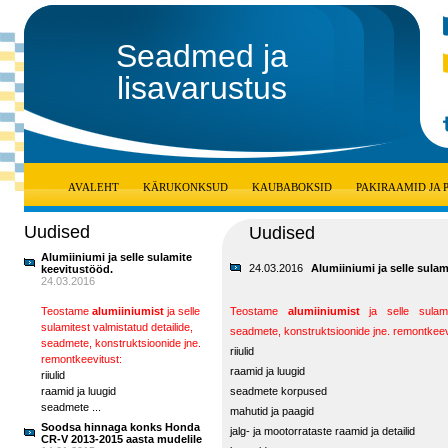
Seadmed ja
lisavarustus
AVALEHT
KÄRUKONKSUD
KAUBABOKSID
PAKIRAAMID JA
Uudised
Uudised
Alumiiniumi ja selle sulamite
24.03.2016
Alumiiniumi ja selle sulam
keevitustööd.
24.03.2016
Teostame
alumiiniumist
ja selle
Teostame
alumiiniumist
ja selle sulamit
sulamitest valmistatud detailide,
seadmete, konstruktsioonide jne. remontkeev
seadmete, konstruktsioonide jne.
riiulid
remontkeevitust:
raamid ja luugid
riiulid
raamid ja luugid
seadmete korpused
seadmete ...
mahutid ja paagid
Soodsa hinnaga konks Honda
jalg- ja mootorrataste raamid ja detailid
CR-V 2013-2015 aasta mudelile