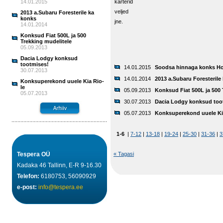
14.01.2015
karterid
veljed
2013 a.Subaru Foresterile ka
konks
jne.
14.01.2014
Konksud Fiat 500L ja 500
Trekking mudelitele
05.09.2013
Dacia Lodgy konksud
tootmises!
14.01.2015
Soodsa hinnaga konks Ho
30.07.2013
14.01.2014
2013 a.Subaru Foresterile
Konksuperekond uuele Kia Rio-
le
05.09.2013
Konksud Fiat 500L ja 500 
05.07.2013
30.07.2013
Dacia Lodgy konksud too
05.07.2013
Konksuperekond uuele Ki
1-6
|
7-12
|
13-18
|
19-24
|
25-30
|
31-36
|
3
Tespera OÜ
« Tagasi
Kadaka 46 Tallinn, E-R 9-16.30
Telefon:
6180753, 56090929
e-post:
info@tespera.ee