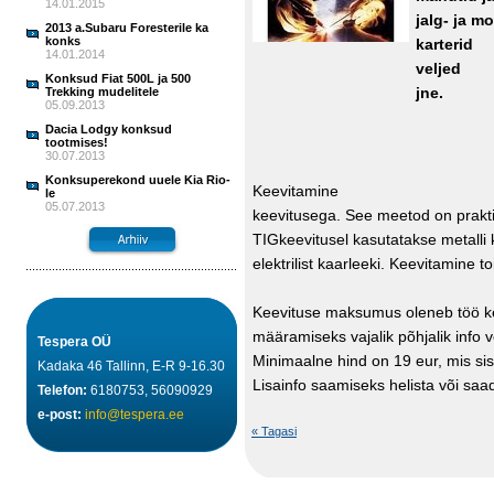
14.01.2015
jalg- ja m
2013 a.Subaru Foresterile ka
konks
karterid
14.01.2014
veljed
Konksud Fiat 500L ja 500
jne.
Trekking mudelitele
05.09.2013
Dacia Lodgy konksud
tootmises!
30.07.2013
Konksuperekond uuele Kia Rio-
Keevita
le
05.07.2013
keevitusega. See meetod on praktil
TIGkeevitusel kasutatakse metalli 
elektrilist kaarleeki. Keevitamine
Keevituse maksumus oleneb töö kee
määramiseks vajalik põhjalik info võ
Tespera OÜ
Minimaalne hind on 19 eur, mis si
Kadaka 46 Tallinn, E-R 9-16.30
Lisainfo saamiseks helista või sa
Telefon:
6180753, 56090929
e-post:
info@tespera.ee
« Tagasi