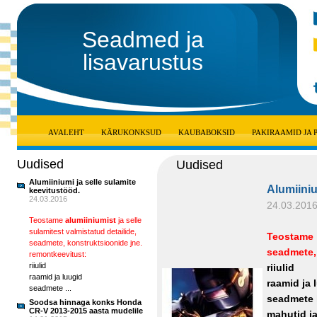
Seadmed ja
lisavarustus
AVALEHT
KÄRUKONKSUD
KAUBABOKSID
PAKIRAAMID JA
Uudised
Uudised
Alumiiniumi ja selle sulamite
Alumiiniu
keevitustööd.
24.03.2016
24.03.201
Teostame
alumiiniumist
ja selle
sulamitest valmistatud detailide,
Teosta
seadmete, konstruktsioonide jne.
seadmete,
remontkeevitust:
riiulid
riiulid
raamid ja luugid
raamid ja 
seadmete ...
seadmete
Soodsa hinnaga konks Honda
CR-V 2013-2015 aasta mudelile
mahutid j