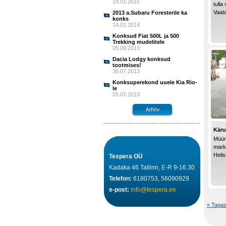
14.01.2015
tulla
Vaata
2013 a.Subaru Foresterile ka
konks
14.01.2014
Konksud Fiat 500L ja 500
Trekking mudelitele
05.09.2013
Dacia Lodgy konksud
tootmises!
30.07.2013
Konksuperekond uuele Kia Rio-
le
05.07.2013
Käru
Müüm
marki
Heli
Tespera OÜ
Kadaka 46 Tallinn, E-R 9-16.30
Telefon:
6180753, 56090929
e-post:
info@tespera.ee
« Tagas