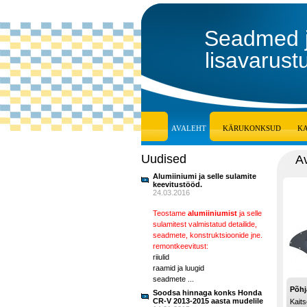
Seadmed 
lisavarust
AVALEHT
KÄRUKONKSUD
K
Uudised
A
Alumiiniumi ja selle sulamite
keevitustööd.
24.03.2016
Teostame
alumiiniumist
ja selle
sulamitest valmistatud detailide,
seadmete, konstruktsioonide jne.
remontkeevitust:
riiulid
raamid ja luugid
seadmete ...
Põhj
Soodsa hinnaga konks Honda
CR-V 2013-2015 aasta mudelile
Kaits