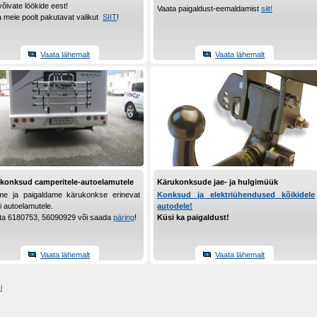
 võivate löökide eest!
Vaata paigaldust-eemaldamist
siit!
 meie poolt pakutavat valikut
SIIT
!
Vaata lähemalt
Vaata lähemalt
konksud camperitele-autoelamutele
Kärukonksude jae- ja hulgimüük
e ja paigaldame kärukonkse erinevat
Konksud ja elektriühendused kõikidele
 autoelamutele.
autodele!
sta 6180753, 56090929 või saada
päring
!
Küsi ka paigaldust!
Vaata lähemalt
Vaata lähemalt
i