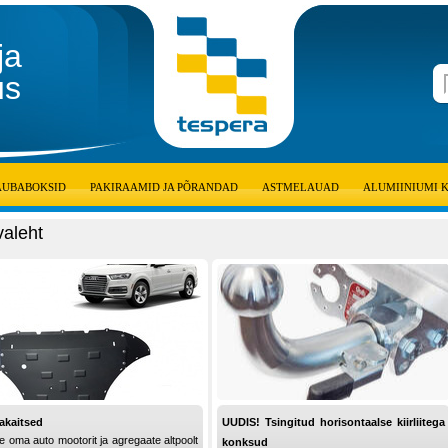
ja
us
AUBABOKSID
PAKIRAAMID JA PÕRANDAD
ASTMELAUAD
ALUMIINIUMI 
valeht
akaitsed
UUDIS! Tsingitud horisontaalse kiirliitega
e oma auto mootorit ja agregaate altpoolt
konksud