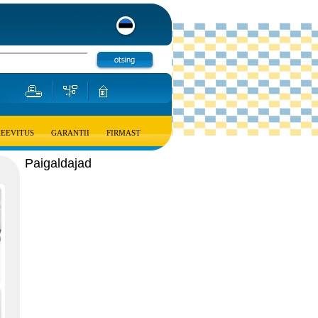
KEEVITUS
GARANTII
FIRMAST
Paigaldajad