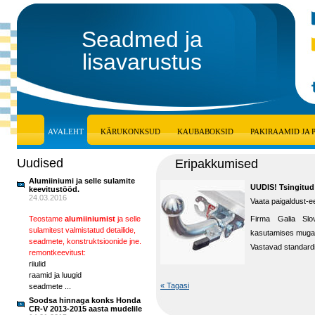
Seadmed ja
lisavarustus
AVALEHT
KÄRUKONKSUD
KAUBABOKSID
PAKIRAAMID JA
Uudised
Eripakkumised
Alumiiniumi ja selle sulamite
UUDIS! Tsingitud 
keevitustööd.
24.03.2016
Vaata paigaldust-
Teostame
alumiiniumist
ja selle
Firma Galia Slov
sulamitest valmistatud detailide,
kasutamises mugav
seadmete, konstruktsioonide jne.
Vastavad standardi
remontkeevitust:
riiulid
raamid ja luugid
« Tagasi
seadmete ...
Soodsa hinnaga konks Honda
CR-V 2013-2015 aasta mudelile