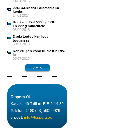
14.01.2015
2013 a.Subaru Foresterile ka
konks
14.01.2014
Konksud Fiat 500L ja 500
Trekking mudelitele
05.09.2013
Dacia Lodgy konksud
tootmises!
30.07.2013
Konksuperekond uuele Kia Rio-
le
05.07.2013
Tespera OÜ
Kadaka 46 Tallinn, E-R 9-16.30
Telefon:
6180753, 56090929
e-post:
info@tespera.ee