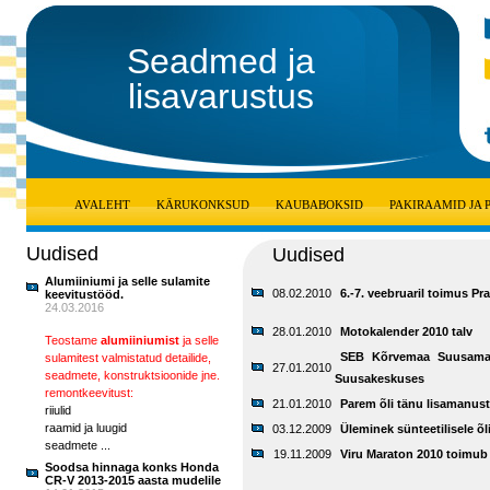
Seadmed ja
lisavarustus
AVALEHT
KÄRUKONKSUD
KAUBABOKSID
PAKIRAAMID JA
Uudised
Uudised
Alumiiniumi ja selle sulamite
08.02.2010
6.-7. veebruaril toimus P
keevitustööd.
24.03.2016
28.01.2010
Motokalender 2010 talv
Teostame
alumiiniumist
ja selle
SEB Kõrvemaa Suusamara
sulamitest valmistatud detailide,
27.01.2010
seadmete, konstruktsioonide jne.
Suusakeskuses
remontkeevitust:
21.01.2010
Parem õli tänu lisamanus
riiulid
raamid ja luugid
03.12.2009
Üleminek sünteetilisele õ
seadmete ...
19.11.2009
Viru Maraton 2010 toimub
Soodsa hinnaga konks Honda
CR-V 2013-2015 aasta mudelile