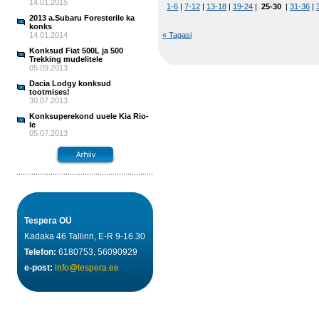
14.01.2015
1-6
|
7-12
|
13-18
|
19-24
|
25-30
|
31-36
|
2013 a.Subaru Foresterile ka
konks
14.01.2014
« Tagasi
Konksud Fiat 500L ja 500
Trekking mudelitele
05.09.2013
Dacia Lodgy konksud
tootmises!
30.07.2013
Konksuperekond uuele Kia Rio-
le
05.07.2013
Tespera OÜ
Kadaka 46 Tallinn, E-R 9-16.30
Telefon:
6180753, 56090929
e-post:
info@tespera.ee