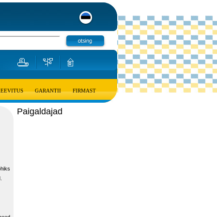
KEEVITUS
GARANTII
FIRMAST
Paigaldajad
ohiks
.