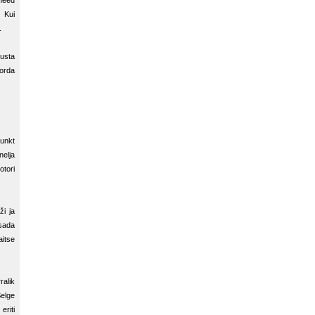
need
. Kui
.
usta
korda
punkt
nelja
tori
ži ja
sada
aitse
ralik
Selge
eriti