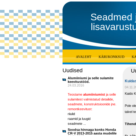
Seadmed 
lisavarust
AVALEHT
KÄRUKONKSUD
K
Uudised
U
Alumiiniumi ja selle sulamite
Kuidas
keevitustööd.
24.03.2016
04.11.
Kaido K
Teostame
alumiiniumist
ja selle
sulamitest valmistatud detailide,
seadmete, konstruktsioonide jne.
Pole ol
remontkeevitust:
talvel 
riiulid
raamid ja luugid
seadmete ...
Tihend
Soodsa hinnaga konks Honda
CR-V 2013-2015 aasta mudelile