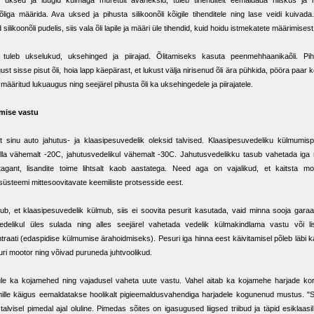
k uksed ja luugid külmaga muretult avaneksid, tuleb tihenditelt eemaldada niiskus ja 
nõliga määrida. Ava uksed ja pihusta silikoonõli kõigile tihenditele ning lase veidi kuivada
silikoonõli pudelis, siis vala õli lapile ja määri üle tihendid, kuid hoidu istmekatete määrimisest
a tuleb ukselukud, uksehinged ja piirajad. Õlitamiseks kasuta peenmehhaanikaõli. Pih
ust sisse pisut õli, hoia lapp käepärast, et lukust välja nirisenud õli ära pühkida, pööra paar 
t määritud lukuaugus ning seejärel pihusta õli ka uksehingedele ja piirajatele.
ise vastu
et sinu auto jahutus- ja klaasipesuvedelik oleksid talvised. Klaasipesuvedeliku külmumis
lla vähemalt -20C, jahutusvedelikul vähemalt -30C. Jahutusvedelikku tasub vahetada iga 
agant, lisandite toime lihtsalt kaob aastatega. Need aga on vajalikud, et kaitsta moo
süsteemi mittesoovitavate keemiliste protsesside eest.
tub, et klaasipesuvedelik külmub, siis ei soovita pesurit kasutada, vaid minna sooja garaa
vedelikul üles sulada ning alles seejärel vahetada vedelik külmakindlama vastu või li
traati (edaspidise külmumise ärahoidmiseks). Pesuri iga hinna eest käivitamisel põleb läbi k
uri mootor ning võivad puruneda juhtvoolikud.
le ka kojamehed ning vajadusel vaheta uute vastu. Vahel aitab ka kojamehe harjade kor
ille käigus eemaldatakse hoolikalt pigieemaldusvahendiga harjadele kogunenud mustus. "
 talvisel pimedal ajal oluline. Pimedas sõites on igasugused liigsed triibud ja täpid esiklaasil 