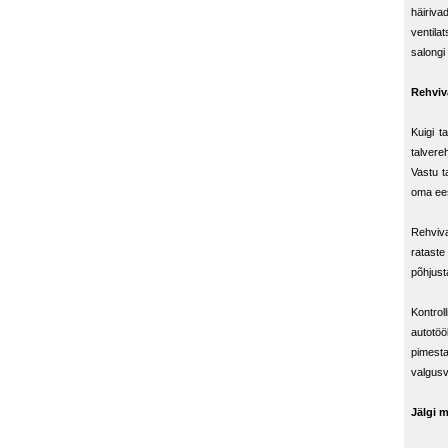
häiriv
ventila
salongi
Rehviv
Kuigi t
talvere
Vastu t
oma ees
Rehviva
rataste
põhjust
Kontroll
autotöö
pimesta
valgusv
Jälgi 