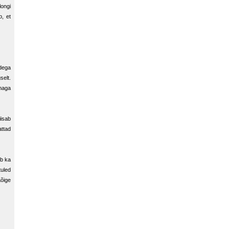
ongi
b, et
udega
selt.
lmaga
iisab
attad
eb ka
tuled
aõige