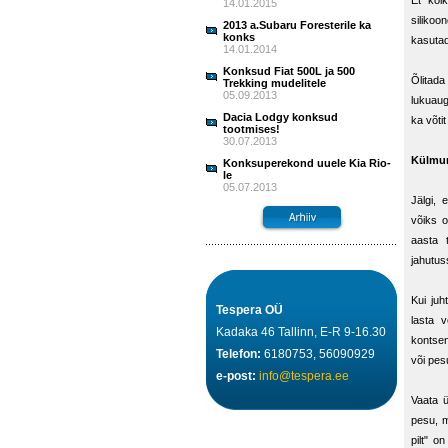
Et kõi
14.01.2015
silikoo
2013 a.Subaru Foresterile ka
konks
kasutad 
14.01.2014
Konksud Fiat 500L ja 500
Õlitad
Trekking mudelitele
05.09.2013
lukuaug
Dacia Lodgy konksud
ka võti
tootmises!
30.07.2013
Külmum
Konksuperekond uuele Kia Rio-
le
05.07.2013
Jälgi, 
võiks o
aasta t
jahutus
Kui juh
Tespera OÜ
lasta 
Kadaka 46 Tallinn, E-R 9-16.30
kontsen
Telefon:
6180753, 56090929
või pes
e-post:
info@tespera.ee
Vaata ü
pesu, m
pilt" on