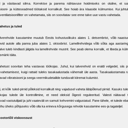
ad ja väsitavad silma. Korrektse ja parema nähtavuse hoidmiseks on oluline, et sal
tsiooni- ja kütteseadmed töötaksid korralikult. See hoiab ära klaaside külmumise. Kui juhtu
 ventilatsioonifilter on vahetamata, siis on soovitatav see enne talve uue vastu vahetada.
ahetus ja tuled
alverehvide kasutamine muutub Eestis kohustuslikuks alates 1. detsembrist, võib naast
hvid autole alla panna juba alates 1. oktoobrist. Lamellrehvidega võib sõita aga aastaring
alve tuleb kindlasti jälgida ka lamellrehvide mustrit. See peab olema korralik, et libeda ja kü
märki täita.
hetust soovitan teha vastavas töökojas. Juhul, kui talverehvid on eraldi velgedel, siis p
 vahetamisest, kuigi rattaid tuleks tasakaalustada vähemalt üle aasta. Tasakaalustamata r
avad vibratsiooni ja seega veermikudetailide tunduvalt kiiremat kulumist.
i, et kõik tuled-pirnid põleksid korralikult ning vajadusel vaheta läbipõlenud pirnid. Kasuks tul
kojas tulede üle kontrollimine, et need oleksid õigesti reguleeritud. Valesti näitavad 
vad vastutulijaid ja juhi vaateväli on samuti kehvemini valgustatud. Pane tähele, et tulede eb
ihu üheks põhjuseks võib olla ka erineva kõrgusega rehvide kasutamine ees-ja tagateljel.
mootoriõli viskoossust