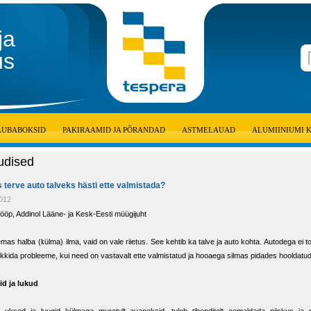
ja
us
AUBABOKSID
PAKIRAAMID JA PÕRANDAD
ASTMELAUAD
ALUMIINIUMI 
udised
 terve auto talveks hästi ette valmistada?
2012
ööp, Addinol Lääne- ja Kesk-Eesti müügijuht
emas halba (külma) ilma, vaid on vale riietus. See kehtib ka talve ja auto kohta. Autodega ei t
tekkida probleeme, kui need on vastavalt ette valmistatud ja hooaega silmas pidades hooldatud
id ja lukud