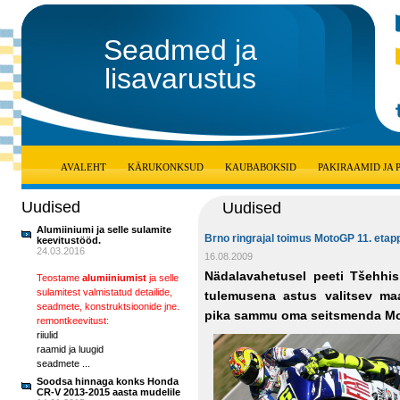
Seadmed ja
lisavarustus
AVALEHT
KÄRUKONKSUD
KAUBABOKSID
PAKIRAAMID JA
Uudised
Uudised
Alumiiniumi ja selle sulamite
Brno ringrajal toimus MotoGP 11. etap
keevitustööd.
24.03.2016
16.08.2009
Nädalavahetusel peeti Tšehhis
Teostame
alumiiniumist
ja selle
sulamitest valmistatud detailide,
tulemusena astus valitsev maa
seadmete, konstruktsioonide jne.
pika sammu oma seitsmenda Moto
remontkeevitust:
riiulid
raamid ja luugid
seadmete ...
Soodsa hinnaga konks Honda
CR-V 2013-2015 aasta mudelile