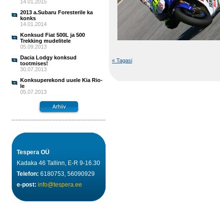
14.01.2015
2013 a.Subaru Foresterile ka
konks
14.01.2014
Konksud Fiat 500L ja 500
Trekking mudelitele
05.09.2013
Dacia Lodgy konksud
« Tagasi
tootmises!
30.07.2013
Konksuperekond uuele Kia Rio-
le
05.07.2013
Tespera OÜ
Kadaka 46 Tallinn, E-R 9-16.30
Telefon:
6180753, 56090929
e-post:
info@tespera.ee