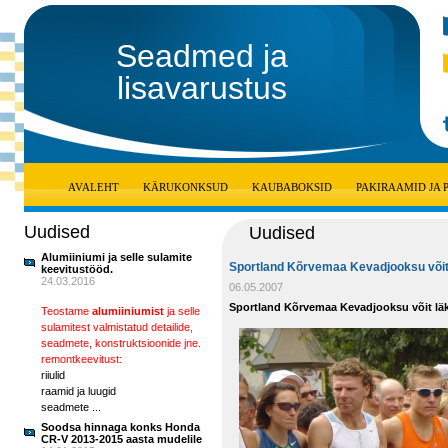
Seadmed ja
lisavarustus
AVALEHT
KÄRUKONKSUD
KAUBABOKSID
PAKIRAAMID JA
Uudised
Uudised
Alumiiniumi ja selle sulamite
Sportland Kõrvemaa Kevadjooksu võit
keevitustööd.
24.03.2016
06.05.2007
Sportland Kõrvemaa Kevadjooksu võit lä
Teostame
alumiiniumist
ja selle
sulamitest valmistatud detailide,
seadmete, konstruktsioonide jne.
remontkeevitust:
riiulid
raamid ja luugid
seadmete ...
Soodsa hinnaga konks Honda
CR-V 2013-2015 aasta mudelile