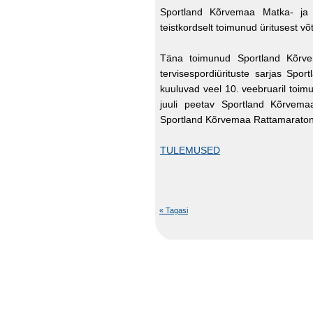
Sportland Kõrvemaa Matka- ja
teistkordselt toimunud üritusest võ
Täna toimunud Sportland Kõrvem
tervisespordiürituste sarjas Spor
kuuluvad veel 10. veebruaril toi
juuli peetav Sportland Kõrvemaa
Sportland Kõrvemaa Rattamaraton
TULEMUSED
« Tagasi