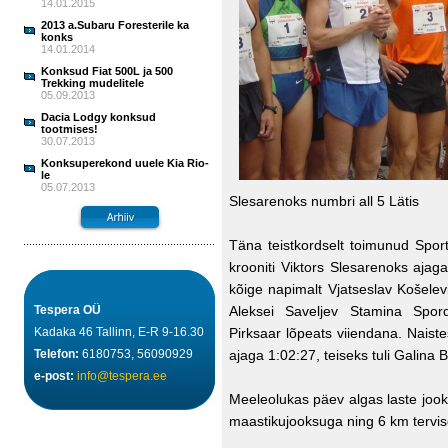
14.01.2015
2013 a.Subaru Foresterile ka
konks
14.01.2014
Konksud Fiat 500L ja 500
Trekking mudelitele
05.09.2013
Dacia Lodgy konksud
tootmises!
30.07.2013
Konksuperekond uuele Kia Rio-
le
05.07.2013
Slesarenoks numbri all 5 Lätis
Täna teistkordselt toimunud Spo
krooniti Viktors Slesarenoks ajag
kõige napimalt Vjatseslav Košele
Tespera OÜ
Aleksei Saveljev Stamina Spord
Kadaka 46 Tallinn, E-R 9-16.30
Pirksaar lõpeats viiendana. Naistes
Telefon:
6180753, 56090929
ajaga 1:02:27, teiseks tuli Galina
e-post:
info@tespera.ee
Meeleolukas päev algas laste jook
maastikujooksuga ning 6 km tervi