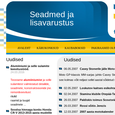
Seadmed ja
lisavarustus
AVALEHT
KÄRUKONKSUD
KAUBABOKSID
PAKIRAAMID JA
Uudised
Uudised
Alumiiniumi ja selle sulamite
06.05.2007
Casey Stonerile jälle Moto
keevitustööd.
24.03.2016
Moto GP-klassis MM-sarjas juhtiv Casey Stone
Teostame
alumiiniumist
ja selle
see kolmas võit neljast sellel aastal sõidetud 
sulamitest valmistatud detailide,
seadmete, konstruktsioonide jne.
02.05.2007
Loskutov kaitses esikoht
remontkeevitust:
02.04.2007
Stamina klubile Otepää-Ta
riiulid
26.03.2007
Paldiskis toimus Scoutsr
raamid ja luugid
seadmete ...
26.03.2007
Rossi võitis Jerezis
Soodsa hinnaga konks Honda
12.03.2007
2007 aasta motokalender
CR-V 2013-2015 aasta mudelile