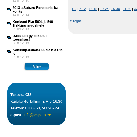
14.01.2015
2013 a.Subaru Foresterile ka
1-6
|
7-12
|
13-18
|
19-24
|
25-30
|
31-36
|
3
konks
14.01.2014
« Tagasi
Konksud Fiat 500L ja 500
Trekking mudelitele
05.09.2013
Dacia Lodgy konksud
tootmises!
30.07.2013
Konksuperekond uuele Kia Rio-
le
05.07.2013
Tespera OÜ
Kadaka 46 Tallinn, E-R 9-16.30
Telefon:
6180753, 56090929
e-post:
info@tespera.ee